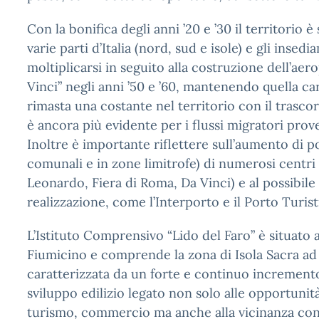
Con la bonifica degli anni ’20 e ’30 il territorio
varie parti d’Italia (nord, sud e isole) e gli inse
moltiplicarsi in seguito alla costruzione dell’a
Vinci” negli anni ’50 e ’60, mantenendo quella ca
rimasta una costante nel territorio con il trasco
è ancora più evidente per i flussi migratori prov
Inoltre è importante riflettere sull’aumento di p
comunali e in zone limitrofe) di numerosi centr
Leonardo, Fiera di Roma, Da Vinci) e al possibile
realizzazione, come l’Interporto e il Porto Turis
L’Istituto Comprensivo “Lido del Faro” è situato 
Fiumicino e comprende la zona di Isola Sacra ad 
caratterizzata da un forte e continuo incremen
sviluppo edilizio legato non solo alle opportunità
turismo, commercio ma anche alla vicinanza co