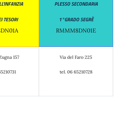
L'INFANZIA
PLESSO SECONDARIA
I TESORI
1°GRADO
SEGRÈ
DN01A
RMMM8DN01E
Zugna 157
Via del Faro 225
65210731
tel. 06 65210728