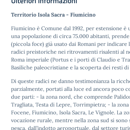
Ulteriori informazioni
Territorio Isola Sacra - Fiumicino
Fiumicino è Comune dal 1992, per estensione è u
una popolazione di circa 75.000 abitanti, prend
(piccola foce) già usato dai Romani per indicare la
radici preistoriche nei ritrovamenti risalenti al n
Roma imperiale (Portus e i porti di Claudio e Trai
Basiliche paleocristiane e la scoperta dei resti di 
Di queste radici ne danno testimonianza la ricchezz
parzialmente, portati alla luce ed ancora poco co
due parti: - la zona nord, che comprende Palidor
Tragliata, Testa di Lepre, Torrimpietra; - la z
Focene, Fiumicino, Isola Sacra, Le Vignole. La z
vocazione rurale, mentre nella zona sud si sono sv
pesca, dall’indotto aeroportuale, dal settore turis