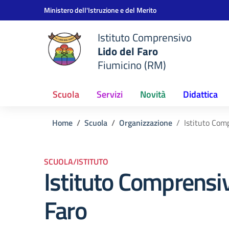
Vai ai contenuti
Vai al menu di navigazione
Vai al footer
Ministero dell'Istruzione e del Merito
Istituto Comprensivo
Lido del Faro
Fiumicino (RM)
Scuola
Servizi
Novità
Didattica
Home
Scuola
Organizzazione
Istituto Com
SCUOLA/ISTITUTO
Istituto Comprensiv
Faro