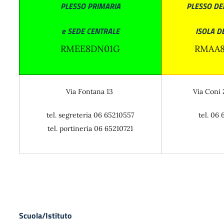
PLESSO PRIMARIA
PLESSO DEL
e SEDE
CENTRALE
ISOLA DE
RMEE8DN01G
RMAA8
Via Fontana 13
Via Coni 
tel. segreteria 06 65210557
tel. 06 
tel. portineria 06 65210721
Scuola/Istituto