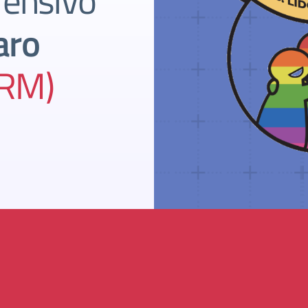
rensivo
aro
(RM)