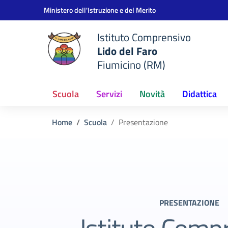
Vai ai contenuti
Vai al menu di navigazione
Vai al footer
Ministero dell'Istruzione e del Merito
Istituto Comprensivo
Lido del Faro
Fiumicino (RM)
Scuola
Servizi
Novità
Didattica
Home
Scuola
Presentazione
PRESENTAZIONE