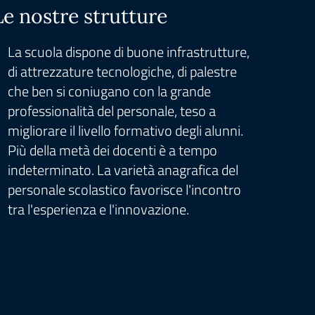
Le nostre strutture
I pr
La scuola dispone di buone infrastrutture,
La s
di attrezzature tecnologiche, di palestre
prog
che ben si coniugano con la grande
terr
professionalità del personale, teso a
Ecos
migliorare il livello formativo degli alunni.
Fit,
Più della metà dei docenti è a tempo
dei di
indeterminato. La varietà anagrafica del
dife
personale scolastico favorisce l'incontro
'tea
tra l'esperienza e l'innovazione.