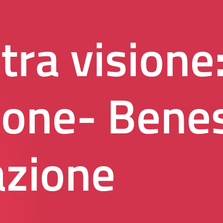
tra visione
ione- Bene
azione