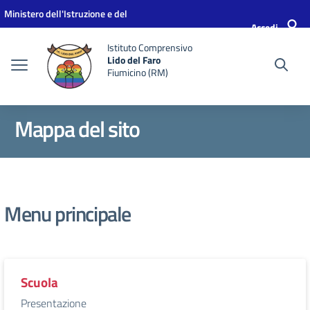
Vai ai contenuti
Vai al menu di navigazione
Vai al footer
Ministero dell'Istruzione e del
Accedi
Merito
Istituto Comprensivo
Lido del Faro
Fiumicino (RM)
Mappa del sito
Menu principale
Scuola
Presentazione