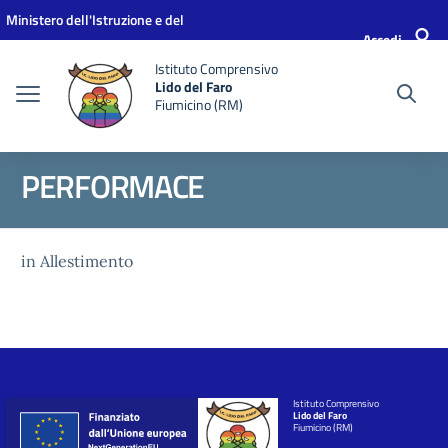
Vai ai contenuti
Vai al menu di navigazione
Vai al footer
Ministero dell'Istruzione e del
Accedi
Merito
Istituto Comprensivo
Lido del Faro
Fiumicino (RM)
PERFORMACE
in Allestimento
Istituto Comprensivo
Lido del Faro
Fiumicino (RM)