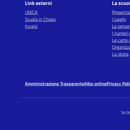
Link esterni
La scuo
UNICA
Presenta
Scuola in Chiaro
I luoghi
Invalsi
Le perso
I numeri 
Le carte 
Organizz
La storia
Amministrazione Trasparente
Albo online
Privacy Poli
Tel 