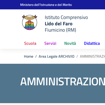
Vai ai contenuti
Vai al menu di navigazione
Vai al footer
Ministero dell'Istruzione e del Merito
Istituto Comprensivo
Lido del Faro
Fiumicino (RM)
Scuola
Servizi
Novità
Didattica
Home
Area Legale ARCHIVIO
AMMINISTRAZIO
AMMINISTRAZIONE