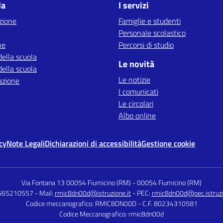
la
I servizi
zione
Famiglie e studenti
Personale scolastico
ne
Percorsi di studio
della scuola
Le novità
della scuola
Le notizie
azione
I comunicati
Le circolari
Albo online
cy
Note Legali
Dichiarazioni di accessibilità
Gestione cookie
Via Fontana 13 00054 Fiumicino (RM)
-
00054 Fiumicino (RM)
0665210557
- Mail:
rmic8dn00d@istruzione.it
- PEC:
rmic8dn00d@pec.istruzi
Codice meccanografico: RMIC8DN00D
- C.F. 80234310581
Codice Meccanografico: rmic8dn00d