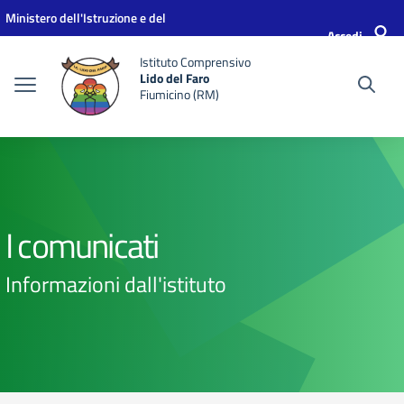
Vai ai contenuti
Vai al menu di navigazione
Vai al footer
Ministero dell'Istruzione e del
Accedi
Merito
Istituto Comprensivo
Lido del Faro
Fiumicino (RM)
I comunicati
Informazioni dall'istituto