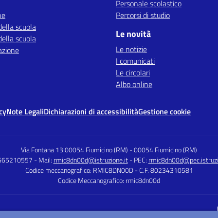
Personale scolastico
ne
Percorsi di studio
della scuola
Le novità
della scuola
Le notizie
azione
I comunicati
Le circolari
Albo online
cy
Note Legali
Dichiarazioni di accessibilità
Gestione cookie
Via Fontana 13 00054 Fiumicino (RM)
-
00054 Fiumicino (RM)
0665210557
- Mail:
rmic8dn00d@istruzione.it
- PEC:
rmic8dn00d@pec.istruzi
Codice meccanografico: RMIC8DN00D
- C.F. 80234310581
Codice Meccanografico: rmic8dn00d