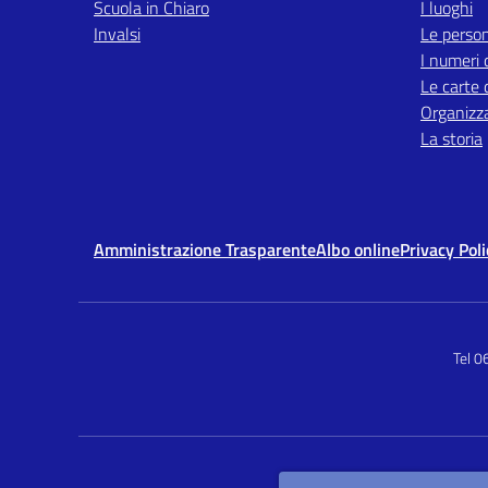
Scuola in Chiaro
I luoghi
Invalsi
Le perso
I numeri 
Le carte 
Organizz
La storia
Amministrazione Trasparente
Albo online
Privacy Poli
Tel 