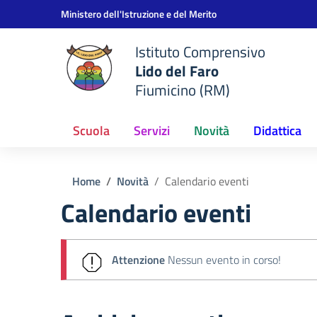
Vai ai contenuti
Vai al menu di navigazione
Vai al footer
Ministero dell'Istruzione e del Merito
Istituto Comprensivo
Lido del Faro
Fiumicino (RM)
Scuola
Servizi
Novità
Didattica
Home
Novità
Calendario eventi
Calendario eventi
Attenzione
Nessun evento in corso!