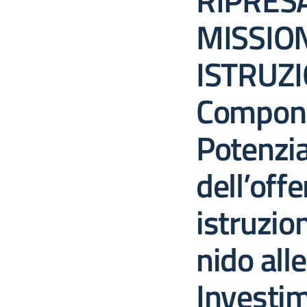
RIPRESA
MISSION
ISTRUZI
Compone
Potenzi
dell’offe
istruzion
nido all
Investim