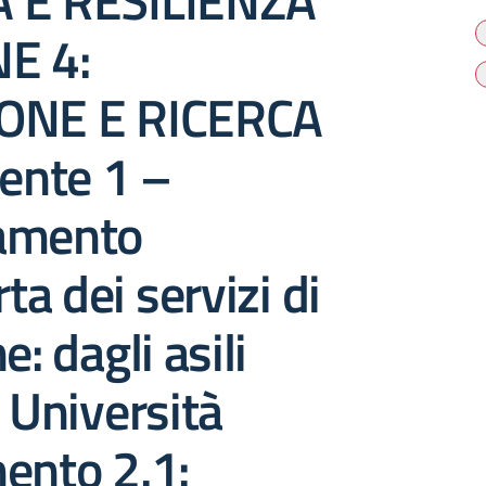
 E RESILIENZA
E 4:
ONE E RICERCA
nte 1 –
amento
rta dei servizi di
e: dagli asili
e Università
ento 2.1: