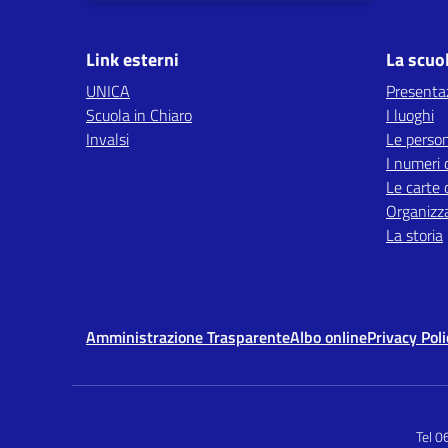
Link esterni
La scuo
UNICA
Presenta
Scuola in Chiaro
I luoghi
Invalsi
Le perso
I numeri 
Le carte 
Organizz
La storia
Amministrazione Trasparente
Albo online
Privacy Poli
Tel 