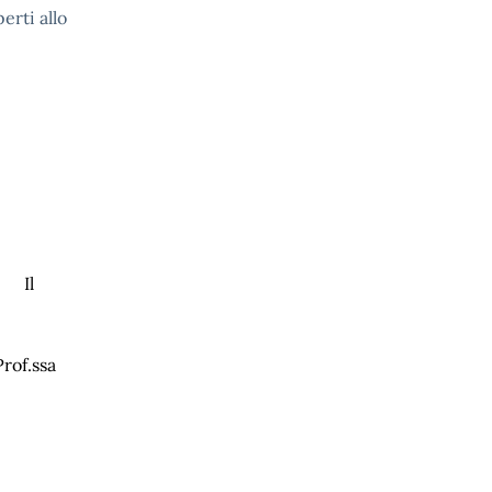
perti allo
Il
a