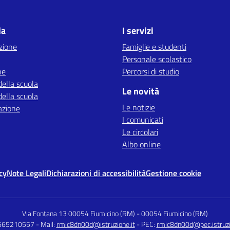
la
I servizi
zione
Famiglie e studenti
Personale scolastico
ne
Percorsi di studio
della scuola
Le novità
della scuola
Le notizie
azione
I comunicati
Le circolari
Albo online
cy
Note Legali
Dichiarazioni di accessibilità
Gestione cookie
Via Fontana 13 00054 Fiumicino (RM)
-
00054 Fiumicino (RM)
0665210557
- Mail:
rmic8dn00d@istruzione.it
- PEC:
rmic8dn00d@pec.istruzi