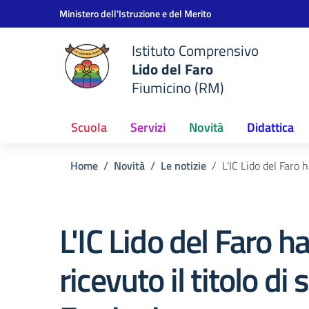
Vai ai contenuti
Vai al menu di navigazione
Vai al footer
Ministero dell'Istruzione e del Merito
Istituto Comprensivo
Lido del Faro
Fiumicino (RM)
Scuola
Servizi
Novità
Didattica
Home
Novità
Le notizie
L'IC Lido del Faro 
L'IC Lido del Faro h
ricevuto il titolo di 