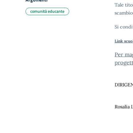
Tale tito
comunità educante
scambio 
Si condi
Link scuo
Per mag
proget
DIRIGE
Rosalia 