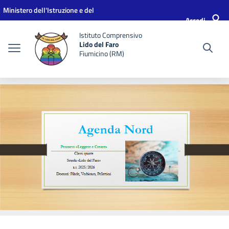
Vai ai contenuti
Vai al menu di navigazione
Vai al footer
Ministero dell'Istruzione e del
Accedi
Merito
Istituto Comprensivo
Lido del Faro
Fiumicino (RM)