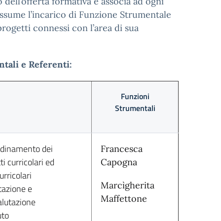
 dell’offerta formativa e associa ad ogni
ssume l’incarico di Funzione Strumentale
 progetti connessi con l’area di sua
tali e Referenti:
Funzioni
Strumentali
rdinamento dei
Francesca
ti curricolari ed
Capogna
urricolari
Marcìgherita
tazione e
Maffettone
alutazione
uto