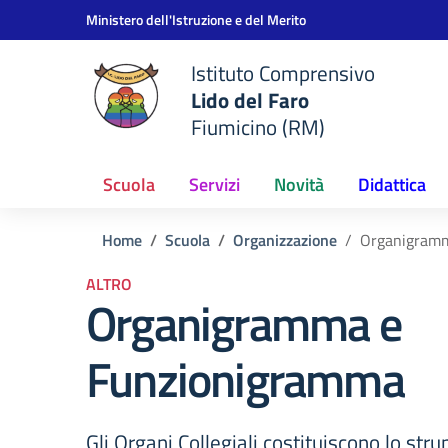
Vai ai contenuti
Vai al menu di navigazione
Vai al footer
Ministero dell'Istruzione e del Merito
Istituto Comprensivo
Lido del Faro
Fiumicino (RM)
Scuola
Servizi
Novità
Didattica
Home
Scuola
Organizzazione
Organigramm
ALTRO
Organigramma e
Funzionigramma
Gli Organi Collegiali costituiscono lo str