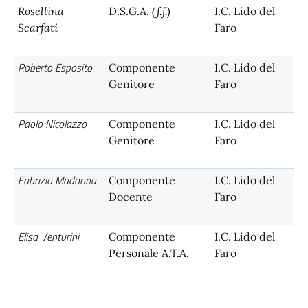
Rosellina
D.S.G.A.
(f.f.)
I.C. Lido del
Scarfati
Faro
Roberto Esposito
Componente
I.C. Lido del
Genitore
Faro
Paolo Nicolazzo
Componente
I.C. Lido del
Genitore
Faro
Fabrizio Madonna
Componente
I.C. Lido del
Docente
Faro
Elisa Venturini
Componente
I.C. Lido del
Personale A.T.A.
Faro