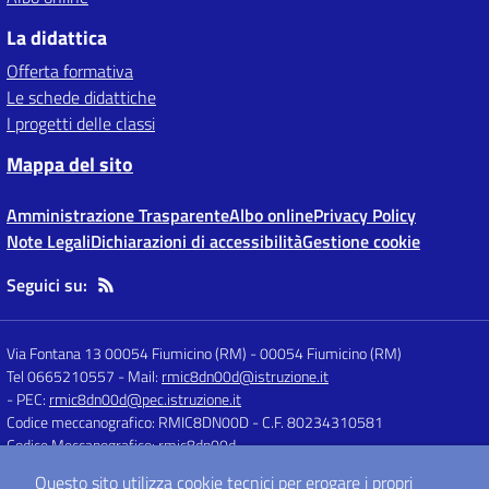
La didattica
Offerta formativa
Le schede didattiche
I progetti delle classi
Mappa del sito
Amministrazione Trasparente
Albo online
Privacy Policy
Note Legali
Dichiarazioni di accessibilità
Gestione cookie
Seguici su:
Via Fontana 13 00054 Fiumicino (RM)
-
00054 Fiumicino (RM)
Tel 0665210557
- Mail:
rmic8dn00d@istruzione.it
- PEC:
rmic8dn00d@pec.istruzione.it
Codice meccanografico: RMIC8DN00D
- C.F. 80234310581
Codice Meccanografico: rmic8dn00d
Questo sito utilizza cookie tecnici per erogare i propri