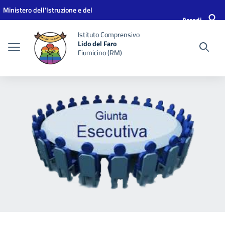
Vai ai contenuti
Vai al menu di navigazione
Vai al footer
Ministero dell'Istruzione e del
Accedi
Merito
Istituto Comprensivo
Lido del Faro
Fiumicino (RM)