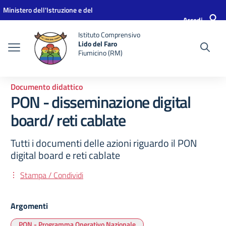
Vai ai contenuti
Vai al menu di navigazione
Vai al footer
Ministero dell'Istruzione e del
Accedi
Merito
Istituto Comprensivo
Lido del Faro
Fiumicino (RM)
Documento didattico
PON - disseminazione digital
board/ reti cablate
Tutti i documenti delle azioni riguardo il PON
digital board e reti cablate
Stampa / Condividi
Argomenti
PON - Programma Operativo Nazionale