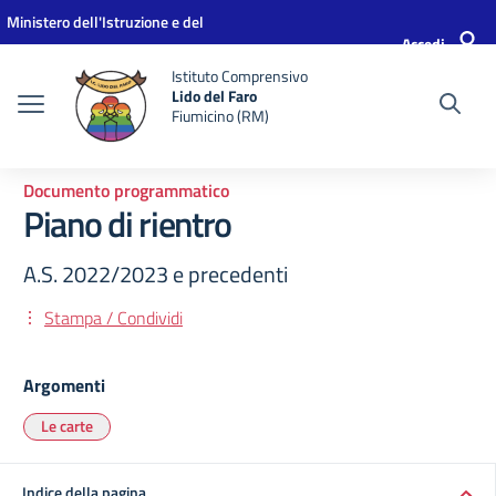
Vai ai contenuti
Vai al menu di navigazione
Vai al footer
Ministero dell'Istruzione e del
Accedi
Merito
Istituto Comprensivo
Lido del Faro
Fiumicino (RM)
Documento programmatico
Piano di rientro
A.S. 2022/2023 e precedenti
Stampa / Condividi
Argomenti
Le carte
Indice della pagina