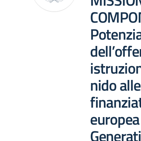
MISSION
COMPON
Potenzi
dell’offe
istruzion
nido all
finanzia
europea
Generat