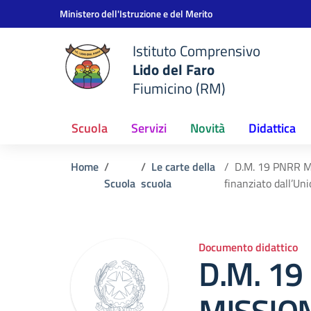
Vai ai contenuti
Vai al menu di navigazione
Vai al footer
Ministero dell'Istruzione e del Merito
Istituto Comprensivo
Lido del Faro
Fiumicino (RM)
Scuola
Servizi
Novità
Didattica
Home
Le carte della
D.M. 19 PNRR MI
Scuola
scuola
finanziato dall’U
Documento didattico
D.M. 19