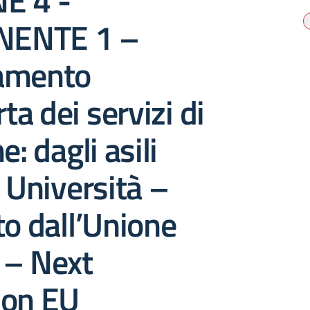
E 4 -
ENTE 1 –
amento
rta dei servizi di
e: dagli asili
e Università –
to dall’Unione
 – Next
ion EU