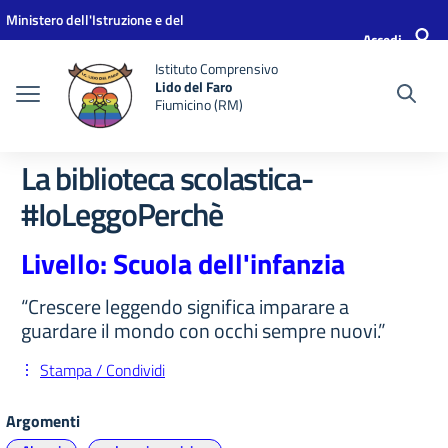
Vai ai contenuti
Vai al menu di navigazione
Vai al footer
Ministero dell'Istruzione e del
Accedi
Merito
Istituto Comprensivo
Lido del Faro
Fiumicino (RM)
La biblioteca scolastica-
#IoLeggoPerchè
Livello: Scuola dell'infanzia
“Crescere leggendo significa imparare a
guardare il mondo con occhi sempre nuovi.”
Stampa / Condividi
Argomenti