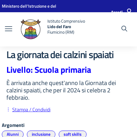
Vai ai contenuti
Vai al menu di navigazione
Vai al footer
Ministero dell'Istruzione e del
Accedi
Merito
Istituto Comprensivo
Lido del Faro
Fiumicino (RM)
La giornata dei calzini spaiati
Livello: Scuola primaria
È arrivata anche quest'anno la Giornata dei
calzini spaiati, che per il 2024 si celebra 2
febbraio.
Stampa / Condividi
Argomenti
Alunni
inclusione
soft skills