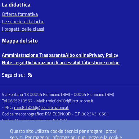
La didattica
Offerta formativa
Le schede didattiche
I progetti delle classi
Mappa del sito
Amministrazione Trasparente
Albo online
Privacy Policy
Note Legali
Dichiarazioni di accessibilità
Gestione cookie
Seguici su:
Via Fontana 13 00054 Fiumicino (RM)
-
00054 Fiumicino (RM)
Tel 0665210557
- Mail:
rmic8dn00d@istruzione.it
- PEC:
rmic8dn00d@pec.istruzione.it
Codice meccanografico: RMIC8DN00D
- C.F. 80234310581
Codice Meccanografico: rmic8dn00d
Questo sito utilizza cookie tecnici per erogare i propri
servizi.
Per maggiori informazioni puoi leggere la
cookie
Concept & Design by
Designers Italia