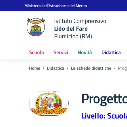
Vai ai contenuti
Vai al menu di navigazione
Vai al footer
Ministero dell'Istruzione e del Merito
Istituto Comprensivo
Lido del Faro
Fiumicino (RM)
Scuola
Servizi
Novità
Didattica
Home
Didattica
Le schede didattiche
Prog
Progetto
Livello: Scuol