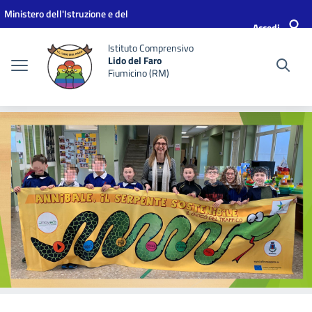
Vai ai contenuti
Vai al menu di navigazione
Vai al footer
Ministero dell'Istruzione e del
Accedi
Merito
Istituto Comprensivo
Lido del Faro
Fiumicino (RM)